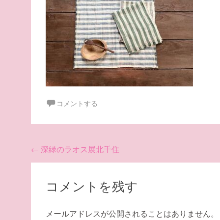
コメントする
投
←
深緑のラオス展北千住
稿
ナ
コメントを残す
ビ
ゲ
メールアドレスが公開されることはありません。