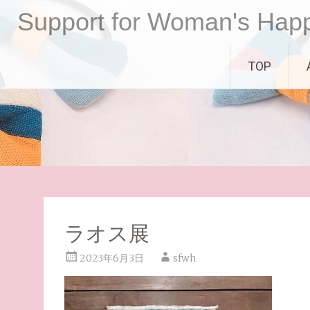
コ
Support for Woman's Hap
ン
テ
ン
TOP
ツ
へ
ス
キ
ッ
プ
ラオス展
2023年6月3日
sfwh