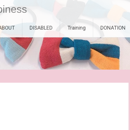
piness
ABOUT
DISABLED
Training
DONATION