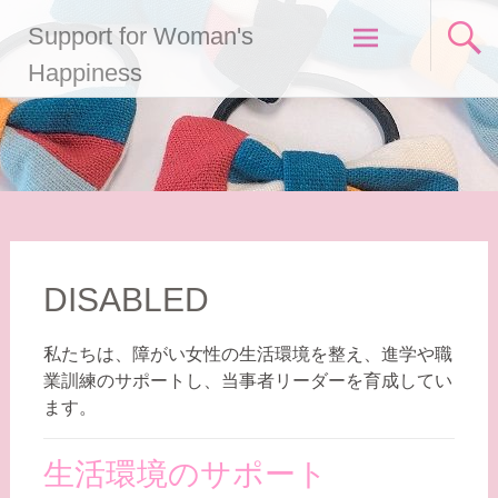
コ
Support for Woman's
ン
テ
Happiness
ン
ツ
へ
ス
キ
ッ
プ
DISABLED
私たちは、障がい女性の生活環境を整え、進学や職
業訓練のサポートし、当事者リーダーを育成してい
ます。
生活環境のサポート