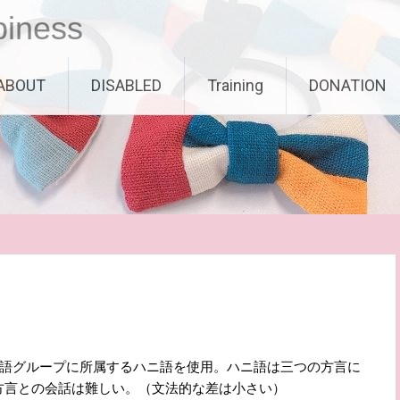
piness
ABOUT
DISABLED
Training
DONATION
イ語グループに所属するハニ語を使用。ハニ語は三つの方言に
方言との会話は難しい。（文法的な差は小さい）