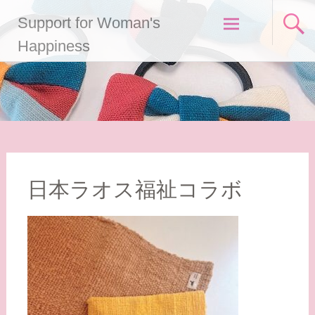
コ
Support for Woman's
ン
テ
Happiness
ン
ツ
へ
ス
キ
ッ
プ
日本ラオス福祉コラボ