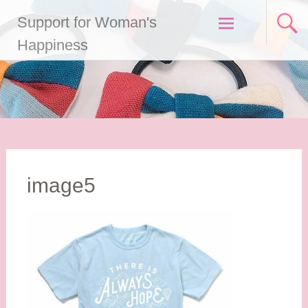
コ
Support for Woman's
ン
テ
Happiness
ン
ツ
へ
ス
キ
ッ
プ
image5