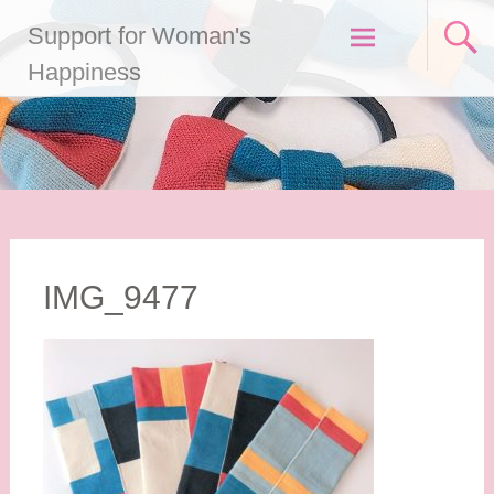
コ
Support for Woman's
ン
テ
Happiness
ン
ツ
へ
ス
キ
ッ
プ
IMG_9477