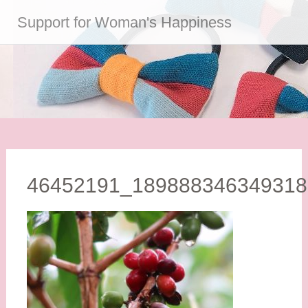
コ
Support for Woman's Happiness
ン
テ
ン
ツ
へ
ス
キ
ッ
プ
46452191_189888346349318