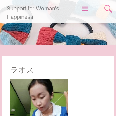
コ
Support for Woman's
ン
テ
Happiness
ン
ツ
へ
ス
キ
ッ
プ
ラオス