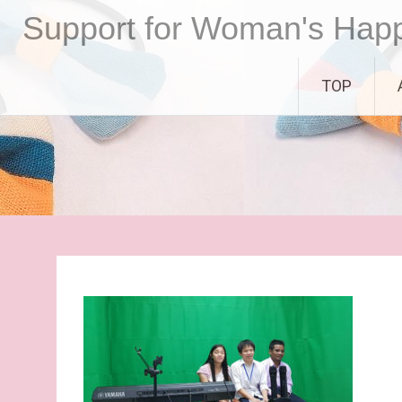
コ
Support for Woman's Hap
ン
テ
ン
TOP
ツ
へ
ス
キ
ッ
プ