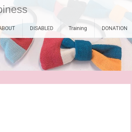
piness
ABOUT
DISABLED
Training
DONATION