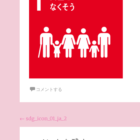
コメントする
投
←
sdg_icon_01_ja_2
稿
ナ