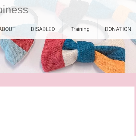
piness
ABOUT
DISABLED
Training
DONATION