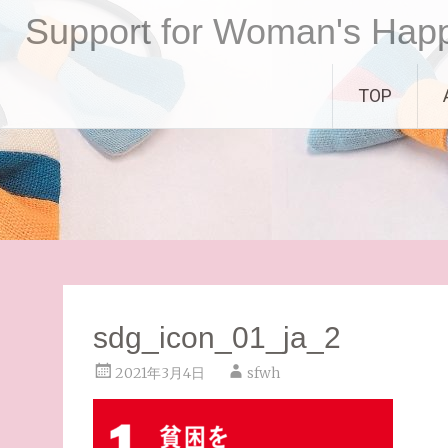
コ
Support for Woman's Hap
ン
テ
ン
TOP
ツ
へ
ス
キ
ッ
プ
sdg_icon_01_ja_2
2021年3月4日
sfwh