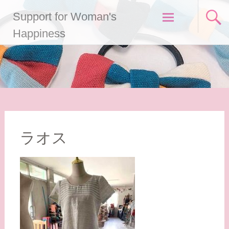
コ
Support for Woman's
ン
テ
Happiness
ン
ツ
へ
ス
キ
ッ
プ
ラオス