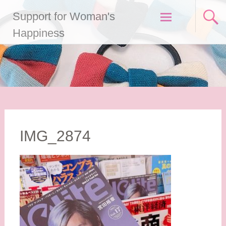
コ
Support for Woman's
ン
テ
Happiness
ン
ツ
へ
ス
キ
ッ
プ
IMG_2874