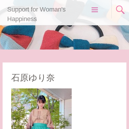
コ
Support for Woman's
ン
テ
Happiness
ン
ツ
へ
ス
キ
ッ
プ
石原ゆり奈