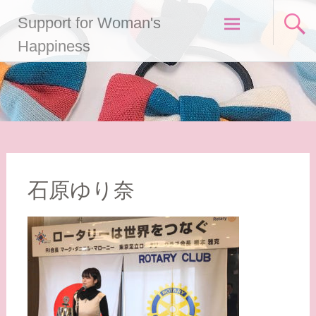
コ
Support for Woman's
ン
テ
Happiness
ン
ツ
へ
ス
キ
ッ
プ
石原ゆり奈