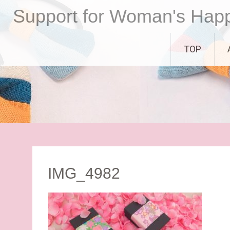
コ
Support for Woman's Hap
ン
テ
ン
TOP
ツ
へ
ス
キ
ッ
プ
IMG_4982