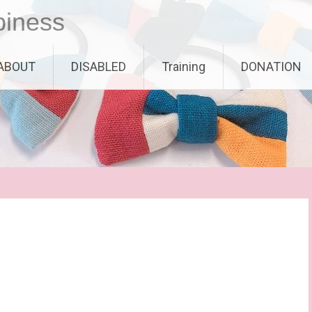
piness
ABOUT
DISABLED
Training
DONATION