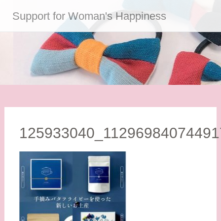
コ
Support for Woman's Happiness
ン
テ
ン
ツ
へ
ス
キ
ッ
プ
125933040_11296984074491