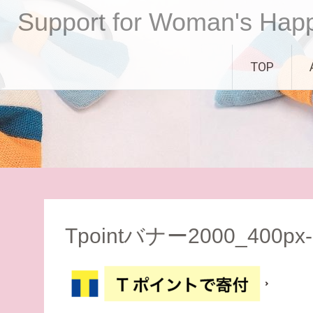
コ
Support for Woman's Hap
ン
テ
ン
TOP
ツ
へ
ス
キ
ッ
プ
Tpointバナー2000_400px-