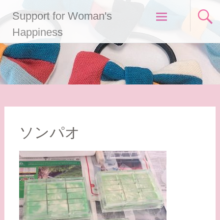
コ
Support for Woman's
ン
テ
Happiness
ン
ツ
へ
ス
キ
ッ
プ
ソンパオ