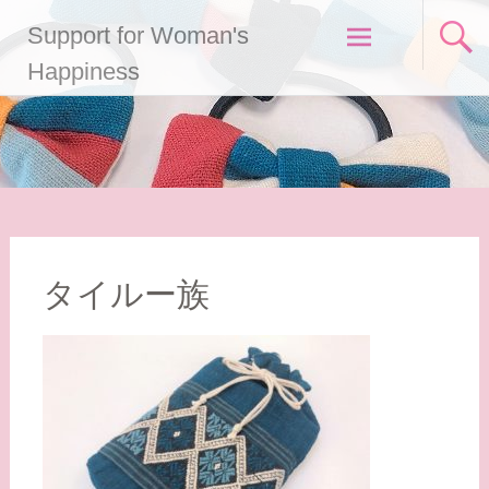
コ
Support for Woman's
ン
テ
Happiness
ン
ツ
へ
ス
キ
ッ
プ
タイルー族