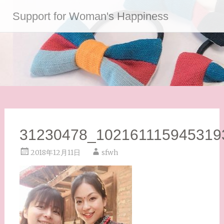
コ
Support for Woman's Happiness
ン
テ
ン
ツ
へ
ス
キ
ッ
プ
31230478_102161115945319
2018年12月11日
sfwh