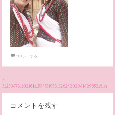
コメントする
投
←
31230478_10216111594531938_3262420204142985216_n
稿
ナ
ビ
コメントを残す
ゲ