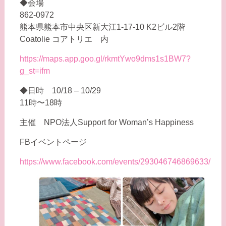
◆会場
862-0972
熊本県熊本市中央区新大江1-17-10 K2ビル2階
Coatolie コアトリエ 内
https://maps.app.goo.gl/rkmtYwo9dms1s1BW7?
g_st=ifm
◆日時 10/18 – 10/29
11時〜18時
主催 NPO法人Support for Woman’s Happiness
FBイベントページ
https://www.facebook.com/events/293046746869633/