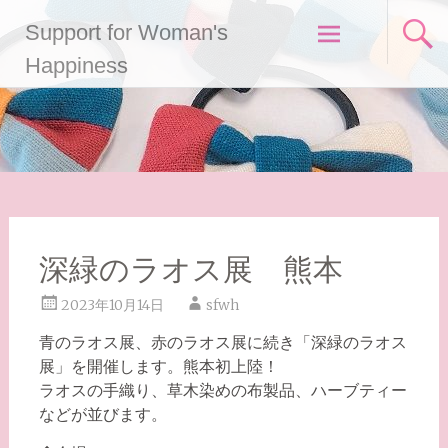
コ
Support for Woman's
ン
テ
Happiness
ン
ツ
へ
ス
キ
ッ
プ
深緑のラオス展 熊本
2023年10月14日
sfwh
青のラオス展、赤のラオス展に続き「深緑のラオス
展」を開催します。熊本初上陸！
ラオスの手織り、草木染めの布製品、ハーブティー
などが並びます。