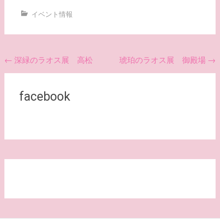
イベント情報
投
←
深緑のラオス展 高松
琥珀のラオス展 御殿場
→
稿
ナ
facebook
ビ
ゲ
ー
シ
ョ
ン