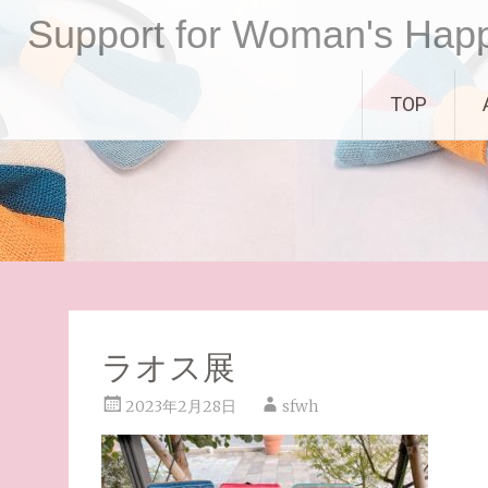
コ
Support for Woman's Hap
ン
テ
ン
TOP
ツ
へ
ス
キ
ッ
プ
ラオス展
2023年2月28日
sfwh