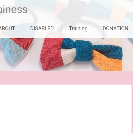
piness
ABOUT
DISABLED
Training
DONATION