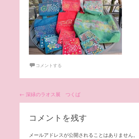
コメントする
投
←
深緑のラオス展 つくば
稿
ナ
コメントを残す
ビ
ゲ
メールアドレスが公開されることはありません。