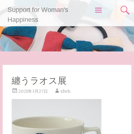
コ
Support for Woman's
ン
テ
Happiness
ン
ツ
へ
ス
キ
ッ
プ
纏うラオス展
2021年3月27日
sfwh