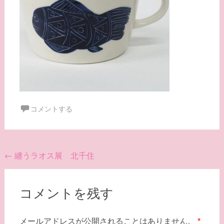
コメントする
投
←
纏うラオス展 北千住
稿
ナ
コメントを残す
ビ
ゲ
メールアドレスが公開されることはありません。
*