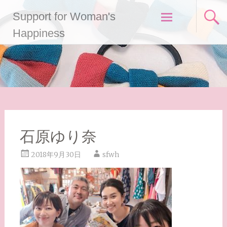
コ
Support for Woman's
ン
テ
Happiness
ン
ツ
へ
ス
キ
ッ
プ
石原ゆり奈
2018年9月30日
sfwh