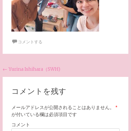
コメントする
投
←
Yurina Ishihara（SWH)
稿
ナ
コメントを残す
ビ
ゲ
メールアドレスが公開されることはありません。
*
が付いている欄は必須項目です
ー
シ
コメント