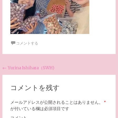
コメントする
投
←
Yurina Ishihara（SWH)
稿
ナ
コメントを残す
ビ
ゲ
メールアドレスが公開されることはありません。
*
が付いている欄は必須項目です
ー
コメント