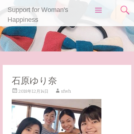
コ
Support for Woman's
ン
テ
Happiness
ン
ツ
へ
ス
キ
ッ
プ
石原ゆり奈
2018年12月14日
sfwh