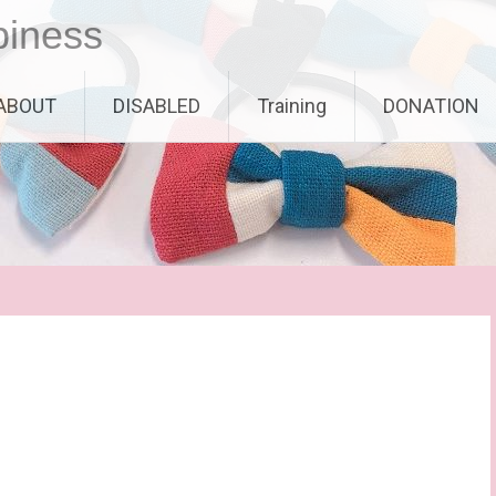
piness
ABOUT
DISABLED
Training
DONATION