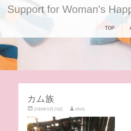
コ
Support for Woman's Hap
ン
テ
ン
TOP
ツ
へ
ス
キ
ッ
プ
カム族
2018年9月29日
sfwh