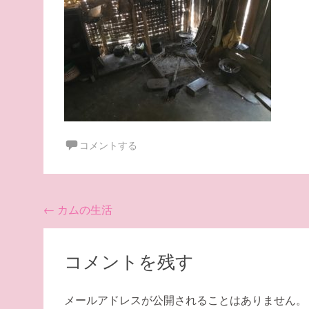
コメントする
投
←
カムの生活
稿
ナ
コメントを残す
ビ
ゲ
メールアドレスが公開されることはありません。